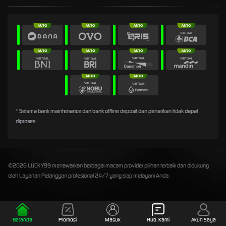
* Selama bank maintenance dan bank offline deposit dan penarikan tidak dapat
diproses
©2026 LUCKY99 menawarkan berbagai macam provider pilihan terbaik dan didukung
oleh Layanan Pelanggan profesional 24/7 yang siap melayani Anda.
Beranda
Promosi
Masuk
Hub. Kami
Akun Saya